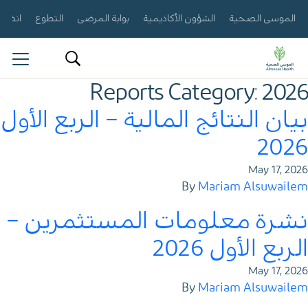
الموسى الصحية
الشؤون الأكاديمية
بوابة المرضى
التطوع
انضم إ
Reports Category:
2026
English
بيان النتائج المالية – الربع الأول
نبذة عنا
2026
النتائج والتقارير
May 17, 2026
By
Mariam Alsuwailem
الإعلانات
نشرة معلومات المستثمرين –
معلومات السهم
الربع الأول 2026
May 17, 2026
حوكمة الشركات
By
Mariam Alsuwailem
التقويم